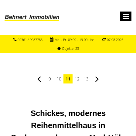
02361 / 9087785
Mo. - Fr. 09.00 - 19.00 Uhr
07.08.2026
Objekte: 23
9
10
11
12
13
Schickes, modernes
Reihenmittelhaus in