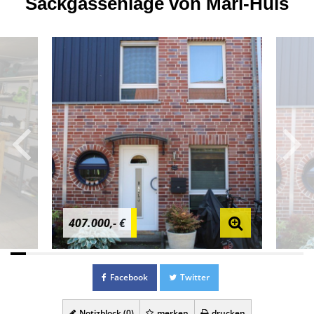
Sackgassenlage von Marl-Hüls
407.000,- €
Facebook
Twitter
Notizblock (
0
)
merken
drucken