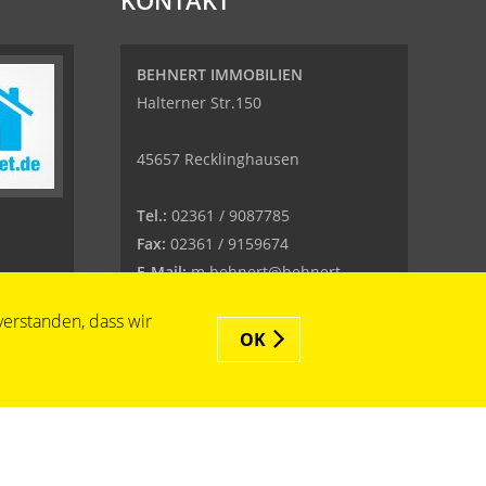
KONTAKT
BEHNERT IMMOBILIEN
Halterner Str.150
45657 Recklinghausen
Tel.:
02361 / 9087785
Fax:
02361 / 9159674
E-Mail:
m.behnert@behnert-
immobilien.de
verstanden, dass wir
Web:
www.behnert-immobilien.de
OK