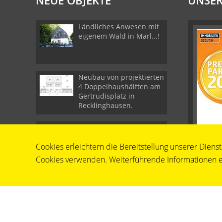
NEUE OBJEKTE
UNSER
Ländliches Anwesen mit
eigenem Wald in Marl...!
Neubau von projektierten
4 Doppelhaushälften am
Gertrudisplatz in
Recklinghausen.
Geräumige Arztpraxis in
zentraler Lage in
Cookies erleichtern die Bereitstellung unserer Diens
Recklinghausen zum
Verkauf
Cookies verwenden. Weiterführende Informationen er
© Behnert Immobilien e.K.
Powered by
Immonia GmbH