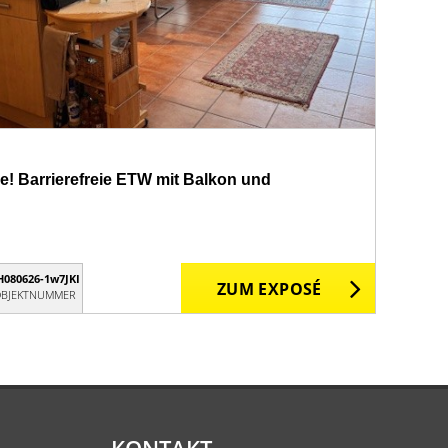
! Barrierefreie ETW mit Balkon und
H080626-1w7JKI
ZUM EXPOSÉ
BJEKTNUMMER