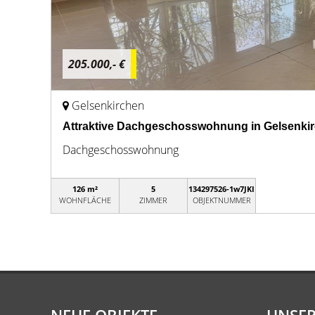
205.000,- €
Gelsenkirchen
Attraktive Dachgeschosswohnung in Gelsenkir
Dachgeschosswohnung
126 m²
5
134297526-1w7JKI
WOHNFLÄCHE
ZIMMER
OBJEKTNUMMER