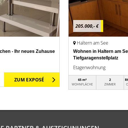
205.000,- €
Haltern am See
chen - Ihr neues Zuhause
Wohnen in Haltern am See
Tiefgaragenstellplatz
Etagenwohnung
ZUM EXPOSÉ
65 m²
2
R
WOHNFLÄCHE
ZIMMER
O