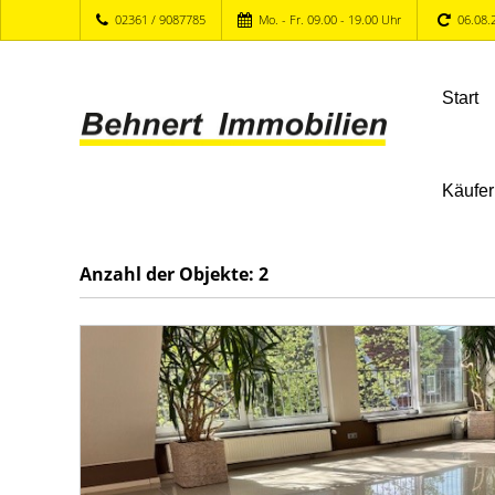
02361 / 9087785
Mo. - Fr. 09.00 - 19.00 Uhr
06.08.
Start
Käufer
Anzahl der
Objekte:
2