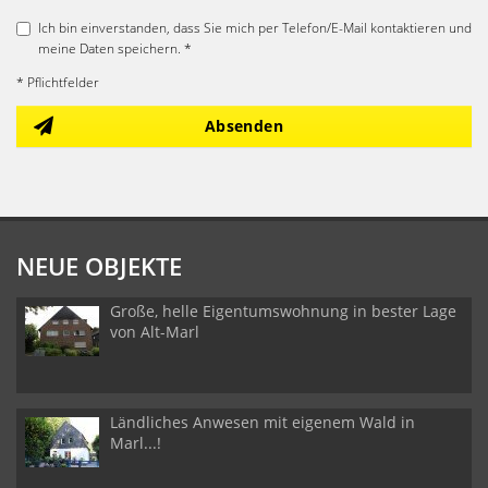
Ich bin einverstanden, dass Sie mich per Telefon/E-Mail kontaktieren und
meine Daten speichern. *
* Pflichtfelder
Absenden
NEUE OBJEKTE
Große, helle Eigentumswohnung in bester Lage
von Alt-Marl
Ländliches Anwesen mit eigenem Wald in
Marl...!