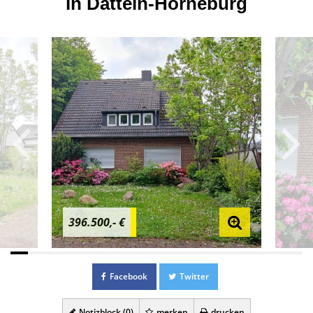
in Datteln-Horneburg
396.500,- €
Facebook
Twitter
Notizblock (
0
)
merken
drucken