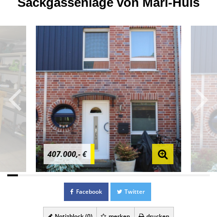
Sackgassenlage von Marl-Hüls
407.000,- €
Facebook
Twitter
Notizblock (
0
)
merken
drucken