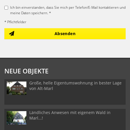
Ich bin einverstanden, dass Sie mich per Telefon/E-Mail kontaktieren und
meine Daten speichern. *
* Pflichtfelder
Absenden
NEUE OBJEKTE
Große, helle Eigentumswohnung in bester Lage
von Alt-Marl
Ländliches Anwesen mit eigenem Wald in
Marl...!