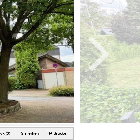
ck (
0
)
merken
drucken