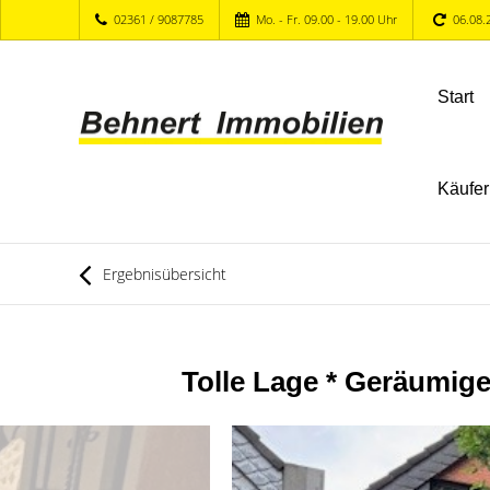
02361 / 9087785
Mo. - Fr. 09.00 - 19.00 Uhr
06.08.
Start
Käufer
Ergebnisübersicht
Tolle Lage * Geräumig